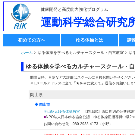
健康開発と高度能力強化プログラム
運動科学総合研究
初めての方へ
ゆる体操とは
講
ホーム
> ゆる体操を学べるカルチャースクール・自営教室 > 
ゆる体操を学べるカルチャースクール・自
開講日時、月謝などの詳細はスクールに直接お問い合せください
※Eメールアドレスは全て「★を＠に変えて」送信をお願いしま
岡山県
◆ 岡山市
岡山駅元ゆる体操教室
【岡山駅】西口周辺の公共施設
■
NPO法人日本ゆる協会公認 ゆる体操正指導員中級2nd
お問い合わせ先 080-2938-4173（小野）