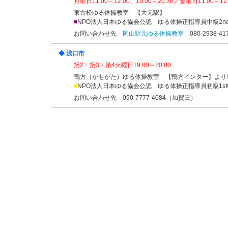
月曜日11:00～12:00、19:00～20:30／金曜日11:00～12:
東古松ゆる体操教室 【大元駅】
■
NPO法人日本ゆる協会公認 ゆる体操正指導員中級2nd
お問い合わせ先
岡山駅元ゆる体操教室
080-2938-4
◆ 浅口市
第2・第3・第4火曜日19:00～20:00
鴨方（かもがた）ゆる体操教室 【鴨方インター】より
■
NPO法人日本ゆる協会公認 ゆる体操正指導員初級1stG
お問い合わせ先 090-7777-4084（加賀田）