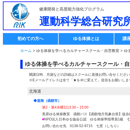
健康開発と高度能力強化プログラム
運動科学総合研究
初めての方へ
ゆる体操とは
講
ホーム
> ゆる体操を学べるカルチャースクール・自営教室 > 
ゆる体操を学べるカルチャースクール・自
開講日時、月謝などの詳細はスクールに直接お問い合せください
※Eメールアドレスは全て「★を＠に変えて」送信をお願いしま
北海道
◆道南（函館市）
第2・第4水曜日13:30～15:00
美原ゆる体操教室 函館バス【函館地方気象台前】徒歩
■
NPO法人日本ゆる協会公認 ゆる体操準指導員1級 
お問い合わせ先 0138-52-9715 七里（しちり）