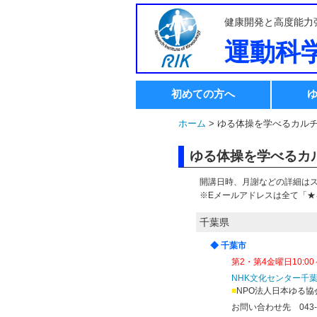
健康開発と高度能力
運動科
初めての方へ
ホーム
> ゆる体操を学べるカル
ゆる体操を学べるカ
開講日時、月謝などの詳細は
※Eメールアドレスは全て「
千葉県
◆ 千葉市
第2・第4金曜日10:0
NHK文化センター千
■
NPO法人日本ゆる協
お問い合わせ先 043-2