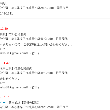
【柏駅】
会公認 ゆる体操正指導員初級2ndGrade 岡田良平
48-1711
1:30
川駅】市川公民館内
会公認 ゆる体操正指導員中級4thGrade 竹田茂代
もありますので、ご参加時にはお問い合わせください。
ルで
ko38★gmail.com※（竹田）
11:30
木中山駅】信篤公民館内
会公認 ゆる体操正指導員中級4thGrade 竹田茂代
合わせください。
ルで
ko38★gmail.com※（竹田）
15:15
ター
新京成線【高根公団駅】
会公認 ゆる体操正指導員初級2ndGrade 岡田良平