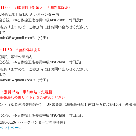
～11:00 ＜60歳以上対象＞ ＊無料体験あり
JR蘇我駅】蘇我いきいきセンター内
会公認 ゆる体操正指導員中級4thGrade 竹田茂代
もありますので、ご参加時にはお問い合わせください。
ルで
ko38★gmail.com※（竹田）
0～11:30 ＊無料体験あり
張駅】幕張公民館内
会公認 ゆる体操正指導員中級4thGrade 竹田茂代
もありますので、ご参加時にはお問い合わせください。
ルで
ko38★gmail.com※（竹田）
30 ＊定員15名 事前申込（先着順）
幕張海浜公園サイト）をご確認ください。
ント（ゆる体操健康教室） JR京葉線【海浜幕張駅】南口から徒歩約10分、幕張
会公認 ゆる体操正指導員中級4thGrade 竹田茂代
296-0126（パークセンター管理事務局）
ベントページ