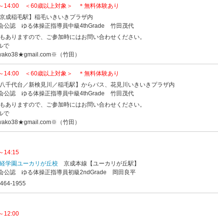
0～14:00 ＜60歳以上対象＞ ＊無料体験あり
京成稲毛駅】稲毛いきいきプラザ内
会公認 ゆる体操正指導員中級4thGrade 竹田茂代
もありますので、ご参加時にはお問い合わせください。
ルで
ko38★gmail.com※（竹田）
0～14:00 ＜60歳以上対象＞ ＊無料体験あり
八千代台／新検見川／稲毛駅】からバス、花見川いきいきプラザ内
会公認 ゆる体操正指導員中級4thGrade 竹田茂代
もありますので、ご参加時にはお問い合わせください。
ルで
ko38★gmail.com※（竹田）
14:15
経学園ユーカリが丘校
京成本線【ユーカリが丘駅】
会公認 ゆる体操正指導員初級2ndGrade 岡田良平
64-1955
12:00