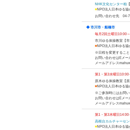
NHK文化センター柏
■
NPO法人日本ゆる協
お問い合わせ先 04-71
◆ 市川市・船橋市
毎月2回土曜日10:00～1
市川ゆる体操教室【市
■
NPO法人日本ゆる協
※日程を変更すること
お問い合わせはEメー
メールアドレスmahuwa
第1・第3水曜日10:00～
原木ゆる体操教室【原
■
NPO法人日本ゆる協
※ご参加時にはお問い
お問い合わせはEメー
メールアドレスmahuwa
第1・第3木曜日14:00～
高根台カルチャーセン
■
NPO法人日本ゆる協