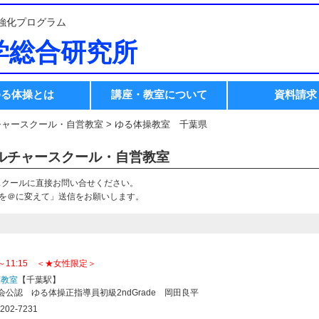
強化プログラム
学総合研究所
ゆる体操とは
講座・教室について
資料請求
チャースクール・自営教室 > ゆる体操教室 千葉県
ルチャースクール・自営教室
スクールに直接お問い合せください。
★を＠に変えて」送信をお願いします。
0～11:15 ＜★女性限定＞
葉教室
【千葉駅】
会公認 ゆる体操正指導員初級2ndGrade 岡田良平
02-7231