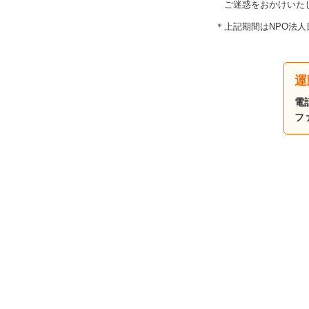
ご迷惑をおかけいた
＊上記期間はNPO法
運
電
フ